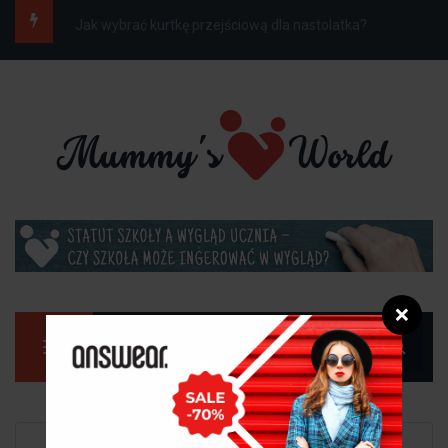
Jak ubrać dziecko do szkoły na wiosnę, gdy...
❌
Manu
Strona główna