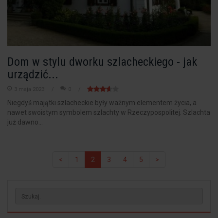
Dom w stylu dworku szlacheckiego - jak
urządzić...
3 maja 2023
0
Niegdyś majątki szlacheckie były ważnym elementem życia, a
nawet swoistym symbolem szlachty w Rzeczypospolitej. Szlachta
już dawno...
<
1
2
3
4
5
>