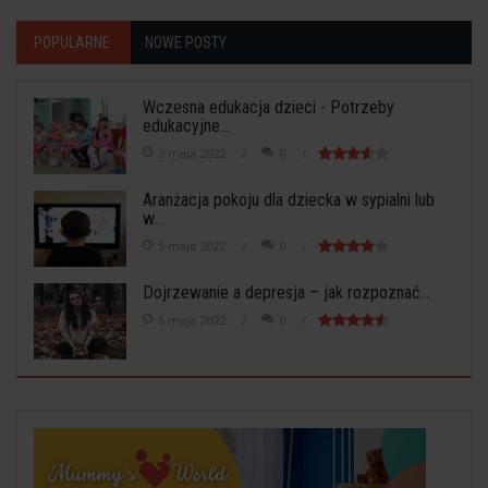
POPULARNE
NOWE POSTY
Wczesna edukacja dzieci - Potrzeby
edukacyjne...
3 maja 2022
0
Aranżacja pokoju dla dziecka w sypialni lub
w...
5 maja 2022
0
Dojrzewanie a depresja – jak rozpoznać...
6 maja 2022
0