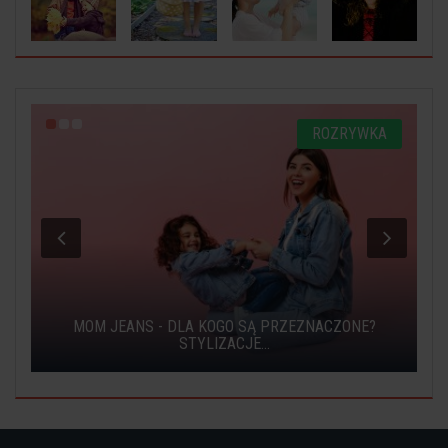
O
ROZRYWKA
MOM JEANS - DLA KOGO SĄ PRZEZNACZONE?
STYLIZACJE...