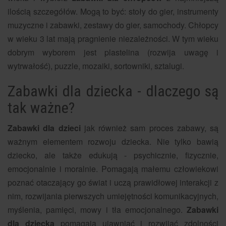
ilością szczegółów. Mogą to być: stoły do gier, instrumenty
muzyczne i zabawki, zestawy do gier, samochody. Chłopcy
w wieku 3 lat mają pragnienie niezależności. W tym wieku
dobrym wyborem jest plastelina (rozwija uwagę i
wytrwałość), puzzle, mozaiki, sortowniki, sztalugi.
Zabawki dla dziecka - dlaczego są
tak ważne?
Zabawki dla dzieci
jak również sam proces zabawy, są
ważnym elementem rozwoju dziecka. Nie tylko bawią
dziecko, ale także edukują - psychicznie, fizycznie,
emocjonalnie i moralnie. Pomagają małemu człowiekowi
poznać otaczający go świat i uczą prawidłowej interakcji z
nim, rozwijania pierwszych umiejętności komunikacyjnych,
myślenia, pamięci, mowy i tła emocjonalnego.
Zabawki
dla dziecka
pomagają ujawniać i rozwijać zdolności