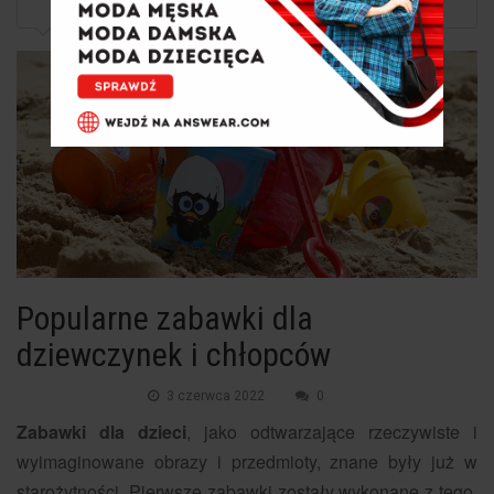
Popularne zabawki dla dziewczynek i chłopców
Popularne zabawki dla
dziewczynek i chłopców
3 czerwca 2022
0
Zabawki dla dzieci
, jako odtwarzające rzeczywiste i
wyimaginowane obrazy i przedmioty, znane były już w
starożytności. Pierwsze zabawki zostały wykonane z tego,