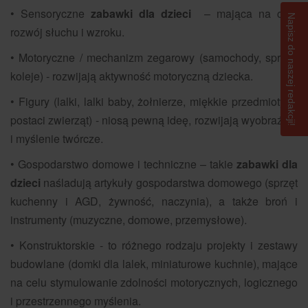
• Sensoryczne
zabawki dla dzieci
– mająca na celu
Napisz do naszej redakcji!
rozwój słuchu i wzroku.
• Motoryczne / mechanizm zegarowy (samochody, sprzęt,
koleje) - rozwijają aktywność motoryczną dziecka.
• Figury (lalki, lalki baby, żołnierze, miękkie przedmioty w
postaci zwierząt) - niosą pewną ideę, rozwijają wyobraźnię
i myślenie twórcze.
• Gospodarstwo domowe i techniczne – takie
zabawki dla
dzieci
naśladują artykuły gospodarstwa domowego (sprzęt
kuchenny i AGD, żywność, naczynia), a także broń i
instrumenty (muzyczne, domowe, przemysłowe).
• Konstruktorskie - to różnego rodzaju projekty i zestawy
budowlane (domki dla lalek, miniaturowe kuchnie), mające
na celu stymulowanie zdolności motorycznych, logicznego
i przestrzennego myślenia.