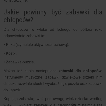
konstrukcyjne.
Jakie powinny być zabawki dla
chłopców?
Dla chłopców w wieku od jednego do półtora roku
odpowiednie zabawki to:
• Piłka (stymuluje aktywność ruchową).
• Kostki.
• Zabawka-puzzle.
Można też kupić następujące
zabawki dla chłopców
:
instrumenty muzyczne, zabawki dźwiękowe (dzięki nim
dziecko rozwinie słuch i wyobraźnię), puzzle oraz zabawki
do kąpieli.
Kupując zabawkę, weź pod uwagę wiek dziecka według
wieku i wybierz
zabawki dla chłopców
z najmniejszą