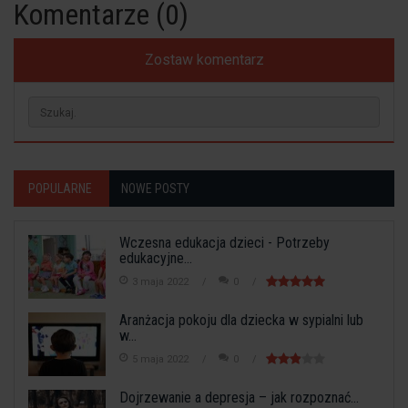
Komentarze (0)
Zostaw komentarz
POPULARNE
NOWE POSTY
Wczesna edukacja dzieci - Potrzeby
edukacyjne...
3 maja 2022
0
Aranżacja pokoju dla dziecka w sypialni lub
w...
5 maja 2022
0
Dojrzewanie a depresja – jak rozpoznać...