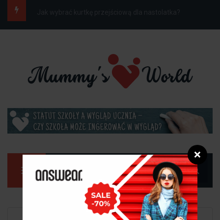
Jak ubrać dziecko do szkoły na wiosnę, gdy...
❌
Manu
Strona główna
Rozrywka