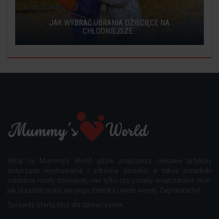
JAK WYBRAĆ UBRANIA DZIECIĘCE NA
CHŁODNIEJSZE...
Witaj na Mummy's World gdzie znajdziesz ciekawe artykuły
dotyczące wychowania i zdrowia dziecka, a także poradniki
odnośnie mody dziecięcej i nie tylko czy porady wnętrzarskie m.in.
jak urządzić pokój swojego dziecka i wiele więcej. Zapraszamy!
Sprawdź ofertę
bluz dla dziewczynek