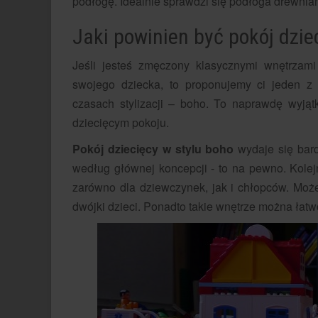
podłogę. Idealnie sprawdzi się podłoga drewnia
Jaki powinien być pokój dzie
Jeśli jesteś zmęczony klasycznymi wnętrzami
swojego dziecka, to proponujemy ci jeden z 
czasach stylizacji – boho. To naprawdę wyjątk
dziecięcym pokoju.
Pokój dziecięcy w stylu boho
wydaje się bard
według głównej koncepcji - to na pewno. Kolej
zarówno dla dziewczynek, jak i chłopców. Może
dwójki dzieci. Ponadto takie wnętrze można łatw