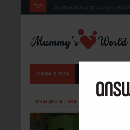
TOP
Jak ubrać dziecko do szkoły na wiosnę, gdy.
STRONA GŁÓWNA
DOM
DZIECKO
Strona główna
Dom
Style aranżacji wnętrz p