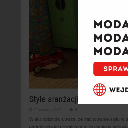
Style aranżacji wnętrz pokoju
11 czerwca 2022
0
Wielu rodziców uważa, że zachowanie stylu w a
organizacja tej przestrzeni mieszkania w odpowi