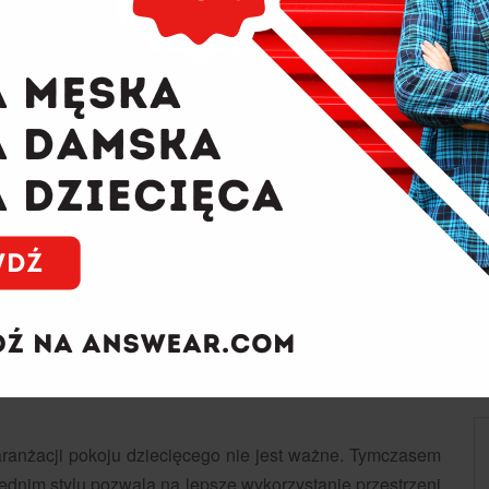
 dla dziecka – jaki wybrać?
ranżacji pokoju dziecięcego nie jest ważne. Tymczasem
ednim stylu pozwala na lepsze wykorzystanie przestrzeni