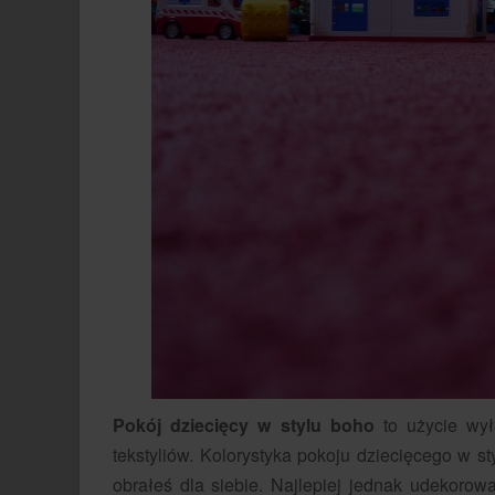
Pokój dziecięcy w stylu boho
to użycie wył
tekstyliów. Kolorystyka pokoju dziecięcego w st
obrałeś dla siebie. Najlepiej jednak udekorow