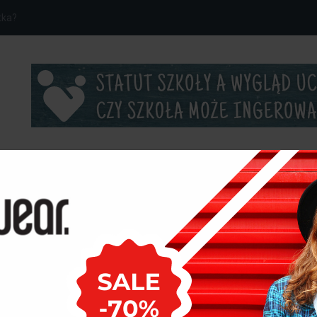
..
ROZRYWKA
okoju dla dziecka –...