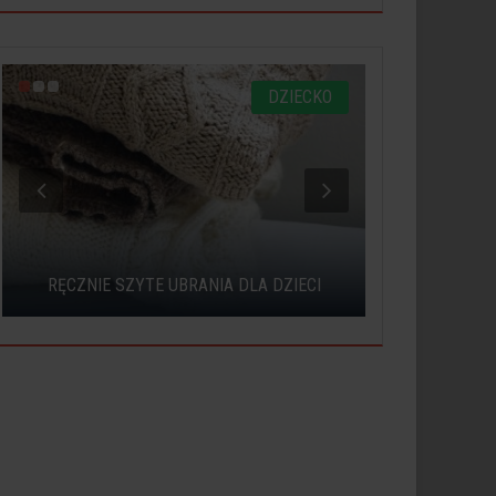
DZIECKO
JAK WYBRAĆ
RĘCZNIE SZYTE UBRANIA DLA DZIECI