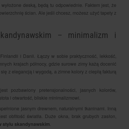
 wyłożone deską, będą tu odpowiednie. Faktem jest, że
wierzchnię ścian. Ale jeśli chcesz, możesz użyć tapety z
 skandynawskim – minimalizm i
inlandii i Danii. Łączy w sobie praktyczność, lekkość,
imnych krajach północy, gdzie surowe zimy każą docenić
ę z elegancją i wygodą, a zimne kolory z ciepłą fakturą
est pozbawiony pretensjonalności, jasnych kolorów,
ota i otwartość, bliskie minimalizmowi.
upełnione jasnym drewnem, naturalnymi tkaninami. Inną
est obfitość światła. Duże okna, brak grubych zasłon,
 w stylu skandynawskim
.