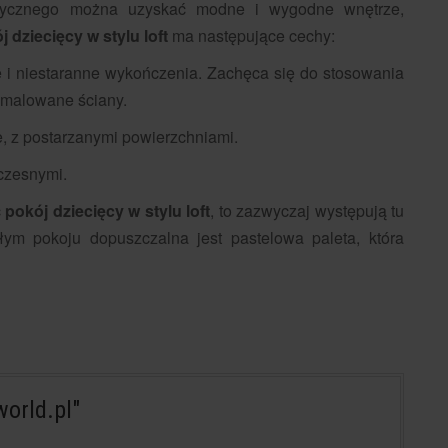
listycznego można uzyskać modne i wygodne wnętrze,
j dziecięcy w stylu loft
ma następujące cechy:
 i niestaranne wykończenia. Zachęca się do stosowania
pomalowane ściany.
e, z postarzanymi powierzchniami.
czesnymi.
ć
pokój dziecięcy w stylu loft
, to zazwyczaj występują tu
ałym pokoju dopuszczalna jest pastelowa paleta, która
orld.pl"