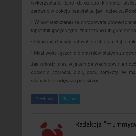
wykorzystaniu tego dorosłego kierunku sty
zarówno w pokoju nastolatka, jak i dziecka.
Pokó
• W pomieszczeniu są chropowate powierzchnie
tapet imitujących tynk, zniszczone lub gołe nie
• Obecność funkcjonalnych mebli o prostej formi
• Możliwość łączenia elementów starych z nowo
Jeśli chodzi o to, w jakich barwach powinien by
odcienie szarości, bieli, beżu, terakoty. W m
wizualnie powiększa przestrzeń.
Facebook
Twitter
Redakcja "mummysw