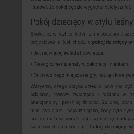
i sprawi, że pokój będzie wyglądał estetyczniej.
Pokój dziecięcy w stylu leśn
Ekologiczny styl to jeden z najpopularniejszyc
projektowania, jeśli chodzi o
pokój dziecięcy w 
• Jak najwięcej światła i powietrza.
• Ekologiczne materiały w dekoracji i meblach.
• Dużo wolnego miejsca na gry, naukę i kreatyw
Wszystko, czego dotyka dziecko, powinno być 
odcienie, motywy zwierzęce i roślinne w n
emocjonalny i psychikę dziecka. Solidne, jasne
musi być białe - najważniejsze, żeby było dyskr
nudne, możesz wyróżnić jedną ścianę, nadając j
kwiatowymi ornamentami.
Pokój dziecięcy w