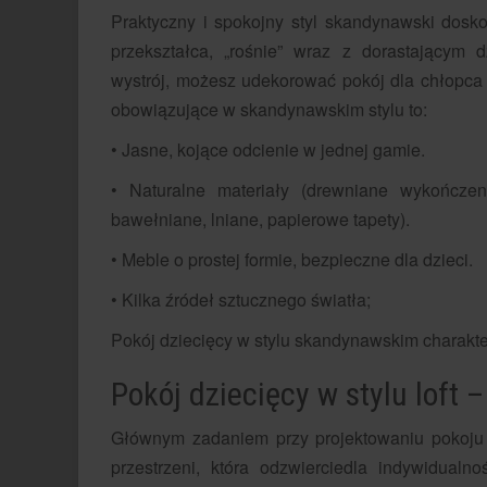
Praktyczny i spokojny styl skandynawski dosk
przekształca, „rośnie” wraz z dorastającym dz
wystrój, możesz udekorować pokój dla chłopca 
obowiązujące w skandynawskim stylu to:
• Jasne, kojące odcienie w jednej gamie.
• Naturalne materiały (drewniane wykończen
bawełniane, lniane, papierowe tapety).
• Meble o prostej formie, bezpieczne dla dzieci.
• Kilka źródeł sztucznego światła;
Pokój dziecięcy w stylu skandynawskim charakte
Pokój dziecięcy w stylu loft 
Głównym zadaniem przy projektowaniu pokoju w
przestrzeni, która odzwierciedla indywidual