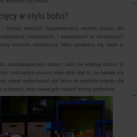
na, korkowa lub jutowa.
cięcy w stylu boho?
DZIECKO
 i chcesz stworzyć niepowtarzalny wystrój pokoju dla
najbardziej nietypowych i popularnych w dzisiejszych
owy kierunek stylistyczny, który sprawdza się także w
zo ekstrawaganckim stylem. Jeśli nie według koloru, to
nym znaczącym plusem tego stylu jest to, że nadaje się
STYLIZACJE CIĄŻOWE – JAK POWINNA
UBIERAĆ...
sz nawet wykorzystać styl boho do wystroju pokoju dla
o przerobić, więc nawet gdy maluch trochę podrośnie.