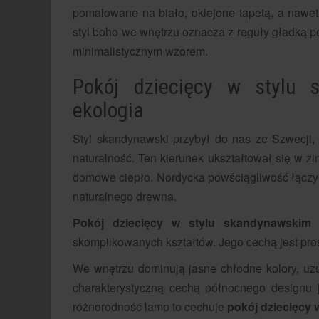
pomalowane na biało, oklejone tapetą, a nawet
styl boho we wnętrzu oznacza z reguły gładką po
minimalistycznym wzorem.
Pokój dziecięcy w stylu
ekologia
Styl skandynawski przybył do nas ze Szwecji, F
naturalność. Ten kierunek ukształtował się w z
domowe ciepło. Nordycka powściągliwość łączy si
naturalnego drewna.
Pokój dziecięcy w stylu skandynawskim
j
skomplikowanych kształtów. Jego cechą jest prost
We wnętrzu dominują jasne chłodne kolory, uz
charakterystyczną cechą północnego designu j
różnorodność lamp to cechuje
pokój dziecięcy