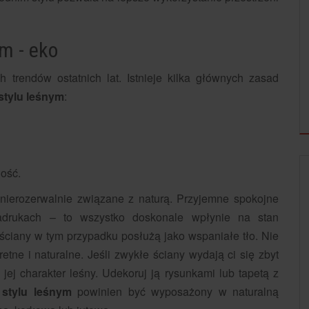
ym - eko
h trendów ostatnich lat. Istnieje kilka głównych zasad
stylu leśnym
:
ność.
nierozerwalnie związane z naturą. Przyjemne spokojne
adrukach – to wszystko doskonale wpłynie na stan
 ściany w tym przypadku posłużą jako wspaniałe tło. Nie
etne i naturalne. Jeśli zwykłe ściany wydają ci się zbyt
ej charakter leśny. Udekoruj ją rysunkami lub tapetą z
 stylu leśnym
powinien być wyposażony w naturalną