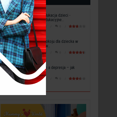
Wczesna edukacja dzieci -
Potrzeby edukacyjne...
3 maja 2022
0
Aranżacja pokoju dla dziecka w
sypialni lub w...
5 maja 2022
0
Dojrzewanie a depresja – jak
rozpoznać...
6 maja 2022
0