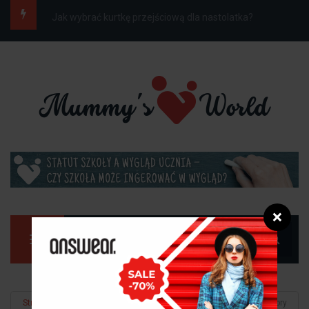
Jak ubrać dziecko do szkoły na wiosnę, gdy...
❌
Manu
Strona główna
Rozrywka
Jesienne rozrywki na długie wieczory