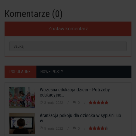
Komentarze (0)
Zostaw komentarz
POPULARNE
NOWE POSTY
Wczesna edukacja dzieci - Potrzeby
edukacyjne...
3 maja 2022
0
Aranżacja pokoju dla dziecka w sypialni lub
w...
5 maja 2022
0