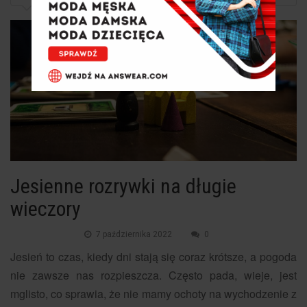
Jesienne rozrywki na długie
wieczory
7 października 2022
0
Jesień to czas, kiedy dni stają się coraz krótsze, a pogoda
nie zawsze nas rozpieszcza. Często pada, wieje, jest
mglisto, co sprawia, że nie mamy ochoty na wychodzenie z