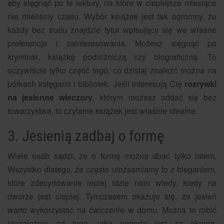
aby sięgnąć po te lektury, na które w cieplejsze miesiące
nie mieliśmy czasu. Wybór książek jest tak ogromny, że
każdy bez trudu znajdzie tytuł wpisujący się we własne
preferencje i zainteresowania. Możesz sięgnąć po
kryminał, książkę podróżniczą czy biograficzną. To
oczywiście tylko część tego, co dzisiaj znaleźć można na
półkach księgarni i bibliotek. Jeśli interesują Cię
rozrywki
na jesienne wieczory
, którym możesz oddać się bez
towarzystwa, to czytanie książek jest właśnie idealne.
3. Jesienią zadbaj o formę
Wiele osób sądzi, że o formę można dbać tylko latem.
Wszystko dlatego, że często utożsamiamy to z bieganiem,
które zdecydowanie lepiej idzie nam wtedy, kiedy na
dworze jest cieplej. Tymczasem okazuje się, że jesień
warto wykorzystać na ćwiczenie w domu. Można to robić
niezależnie od tego, jaka pogoda jest za oknem.