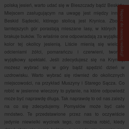
polską jesień, warto udać się w Bieszczady bądź Beskidy.
Napisz do naszej redakcji!
Miejscem zasługującym na uwagę jest między innymi
Beskid Sądecki, którego stolicą jest Krynica. Zbocza
tamtejszych gór porastają mieszane lasy, w których nie
brakuje buków. To właśnie one odpowiadają za wyjątkowy
kolor tej okolicy jesienią. Liście mienią się wieloma
odcieniami żółci, pomarańczu i czerwieni, tworząc
wyjątkowy spektakl. Jeśli zdecydujesz się na Krynicę,
możesz wybrać się w góry bądź spędzić dzień w
uzdrowisku. Warto wybrać się również do okolicznych
miejscowości, na przykład Muszyny i Starego Sącza. Co
robić w jesienne wieczory to pytanie, na które odpowiedź
może być naprawdę długa. Tak naprawdę to od nas zależy
na co się zdecydujemy. Pomysłów może być całe
mnóstwo. Te przedstawione przez nas to oczywiście
jedynie niewielki wycinek tego, co można robić, kiedy