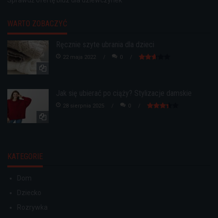
Sprawdź ofertę
bluz dla dziewczynek
WARTO ZOBACZYĆ
Ręcznie szyte ubrania dla dzieci
22 maja 2022
0
Jak się ubierać po ciąży? Stylizacje damskie
28 sierpnia 2025
0
KATEGORIE
Dom
Dziecko
Rozrywka