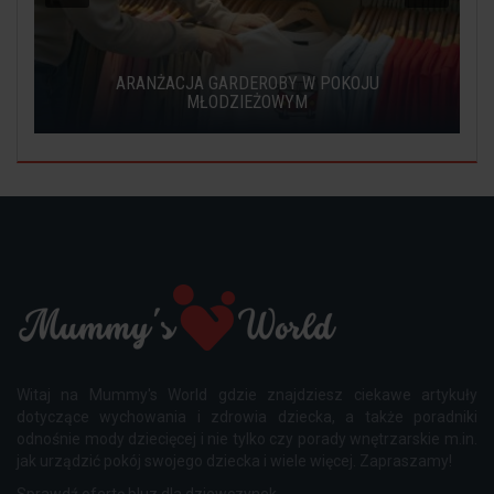
ARANŻACJA GARDEROBY W POKOJU
D?
MŁODZIEŻOWYM
Witaj na Mummy's World gdzie znajdziesz ciekawe artykuły
dotyczące wychowania i zdrowia dziecka, a także poradniki
odnośnie mody dziecięcej i nie tylko czy porady wnętrzarskie m.in.
jak urządzić pokój swojego dziecka i wiele więcej. Zapraszamy!