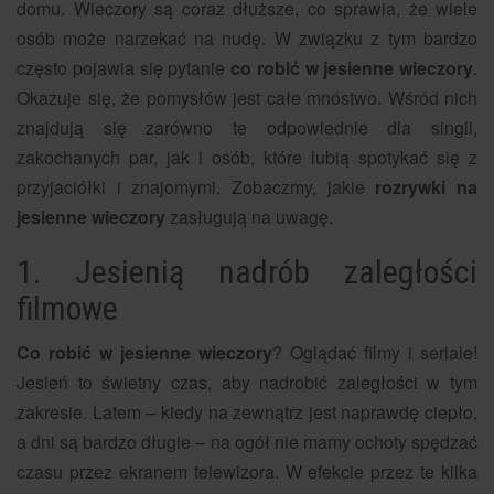
domu. Wieczory są coraz dłuższe, co sprawia, że wiele
osób może narzekać na nudę. W związku z tym bardzo
często pojawia się pytanie
co robić w jesienne wieczory
.
Okazuje się, że pomysłów jest całe mnóstwo. Wśród nich
znajdują się zarówno te odpowiednie dla singli,
zakochanych par, jak i osób, które lubią spotykać się z
przyjaciółki i znajomymi. Zobaczmy, jakie
rozrywki na
jesienne wieczory
zasługują na uwagę.
1. Jesienią nadrób zaległości
filmowe
Co robić w jesienne wieczory
? Oglądać filmy i seriale!
Jesień to świetny czas, aby nadrobić zaległości w tym
zakresie. Latem – kiedy na zewnątrz jest naprawdę ciepło,
a dni są bardzo długie – na ogół nie mamy ochoty spędzać
czasu przez ekranem telewizora. W efekcie przez te kilka