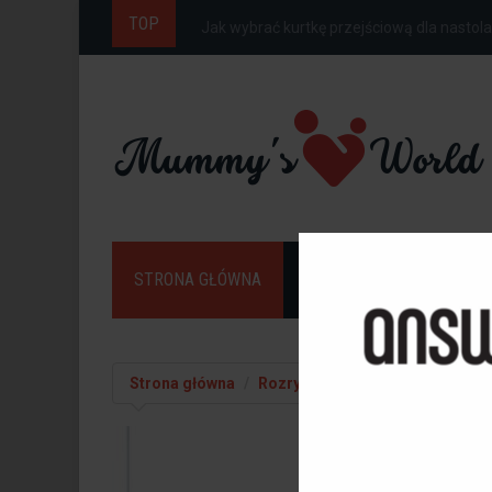
TOP
Jak ubrać dziecko do szkoły na wiosnę, gdy
STRONA GŁÓWNA
DOM
DZIECKO
Strona główna
Rozrywka
Spodnie z prostymi