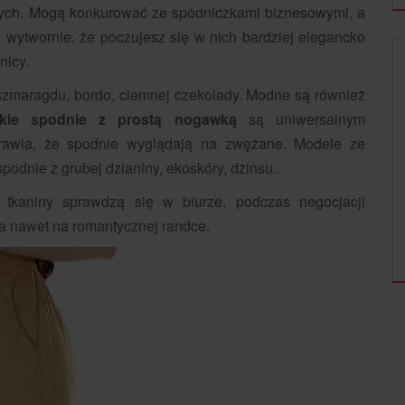
ych. Mogą konkurować ze spódniczkami biznesowymi, a
i wytwornie, że poczujesz się w nich bardziej elegancko
nicy.
DOM
, szmaragdu, bordo, ciemnej czekolady. Modne są również
ckie spodnie z prostą nogawką
są uniwersalnym
sprawia, że spodnie wyglądają na zwężane. Modele ze
podnie z grubej dzianiny, ekoskóry, dżinsu.
j tkaniny sprawdzą się w biurze, podczas negocjacji
ARANŻACJA POKOJU DZIECKA - JAK
 a nawet na romantycznej randce.
URZĄDZIĆ POKÓJ...