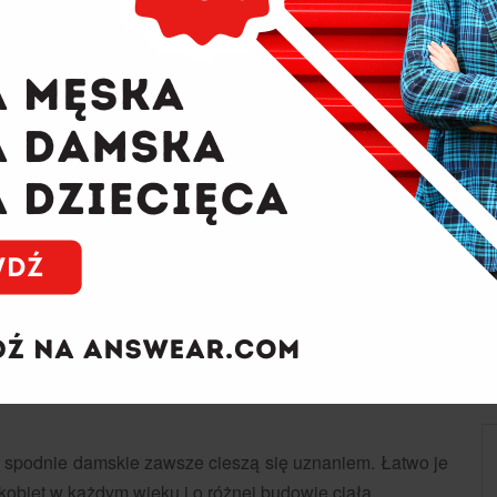
i damskie - jakie wybrać?
e spodnie damskie zawsze cieszą się uznaniem. Łatwo je
kobiet w każdym wieku i o różnej budowie ciała.