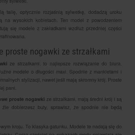
ty sylwetki.
 talię, optycznie rozjaśnią sylwetkę, dodadzą uroku
dają na wysokich kobietach. Ten model z powodzeniem
tują się modele z zakładkami wzdłuż przedniej części
yrafinowana.
 proste nogawki ze strzałkami
wki
ze strzałkami, to najlepsze rozwiązanie do biura.
 luźne modele o długości maxi. Spodnie z mankietami i
malnych stylizacji, nawet jeśli mają skromny krój. Proste
ej pani.
owe proste nogawki
ze strzałkami, mają średni krój i są
 źle dobierzesz buty, sprawisz, że spodnie nie będą
owym kroju. To klasyka gatunku. Modele te nadają się do
ietrzu. Coraz częściej na pokazach mody pojawiają się