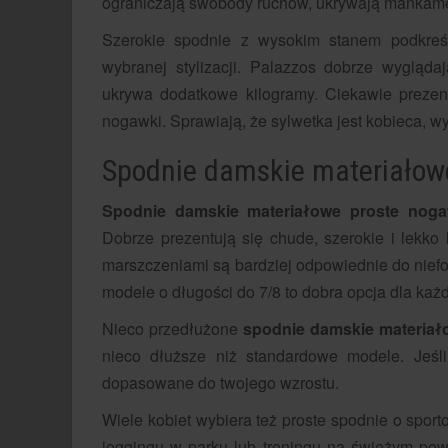
ograniczają swobody ruchów, ukrywają mankamen
Szerokie spodnie z wysokim stanem podkreślą
wybranej stylizacji. Palazzos dobrze wyglą
ukrywa dodatkowe kilogramy. Ciekawie prezen
nogawki. Sprawiają, że sylwetka jest kobieca, w
Spodnie damskie materiałowe
Spodnie damskie materiałowe proste noga
Dobrze prezentują się chude, szerokie i lekko
marszczeniami są bardziej odpowiednie do niefor
modele o długości do 7/8 to dobra opcja dla każd
Nieco przedłużone
spodnie damskie materiał
nieco dłuższe niż standardowe modele. Jeśli
dopasowane do twojego wzrostu.
Wiele kobiet wybiera też proste spodnie o sport
joggingu w parku lub treningu na świeżym pow