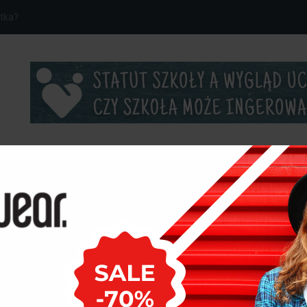
...
ROZRYWKA
 nogawkami damskie - jakie...