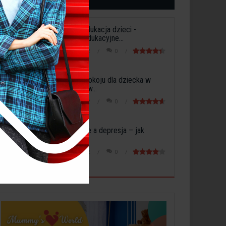
Wczesna edukacja dzieci -
Potrzeby edukacyjne...
3 maja 2022
0
Aranżacja pokoju dla dziecka w
sypialni lub w...
5 maja 2022
0
Dojrzewanie a depresja – jak
rozpoznać...
6 maja 2022
0