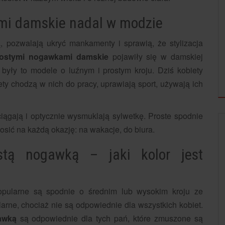
mi damskie nadal w modzie
 pozwalają ukryć mankamenty i sprawią, że stylizacja
rostymi nogawkami damskie
pojawiły się w damskiej
yły to modele o luźnym i prostym kroju. Dziś kobiety
ty chodzą w nich do pracy, uprawiają sport, używają ich
iągają i optycznie wysmuklają sylwetkę. Proste spodnie
osić na każdą okazję: na wakacje, do biura.
stą nogawką – jaki kolor jest
opularne są spodnie o średnim lub wysokim kroju ze
larne, chociaż nie są odpowiednie dla wszystkich kobiet.
awką
są odpowiednie dla tych pań, które zmuszone są