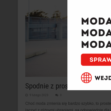
Spodnie z prostymi nogawkam
9 lutego 2023
0
Choć moda zmienia się bardzo szybko, to prost
łączyć z różnymi ubraniami, są odpowiednie dla 