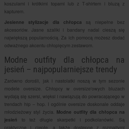
koszulami i krótkimi topami lub z T-shirtem i bluzą z
kapturem.
Jesienne stylizacje dla chłopca
są niepełne bez
akcesoriów. Jasne szaliki i bandany nadal cieszą się
największą popularnością. Za ich pomocą możesz dodać
odważnego akcentu chłopięcym zestawom.
Modne outfity dla chłopca na
jesień – najpopularniejsze trendy
Zarówno dorośli, jak i nastolatki noszą w tym sezonie
modele oversize. Chłopcy w oversize'owych bluzach
wydają się szersi, więksi i nawiązują do powracającego w
trendach hip – hop. I ogólnie oversize doskonale oddaje
młodzieżowy styl życia.
Modne outfity dla chłopca na
jesień
to też długie skarpetki i podkolanówki. Są
praktyczne i ciepłe, a także dostępne z rozmaitymi