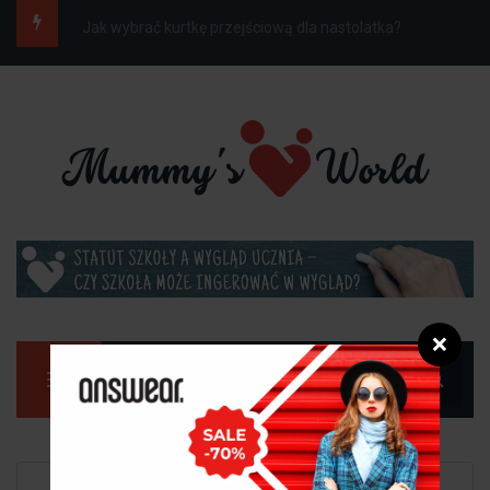
Jak ubrać dziecko do szkoły na wiosnę, gdy...
❌
Manu
Strona główna
Dziecko