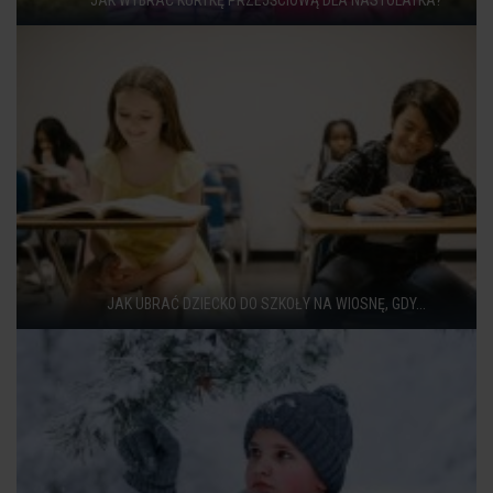
JAK WYBRAĆ KURTKĘ PRZEJŚCIOWĄ DLA NASTOLATKA?
JAK UBRAĆ DZIECKO DO SZKOŁY NA WIOSNĘ, GDY...