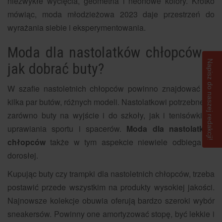
niezwykłe wycięcia, geometria i neonowe kolory. Krótko
mówiąc, moda młodzieżowa 2023 daje przestrzeń do
wyrażania siebie i eksperymentowania.
Moda dla nastolatków chłopców –
Napisz do naszej redakcji!
jak dobrać buty?
W szafie nastoletnich chłopców powinno znajdować się
kilka par butów, różnych modeli. Nastolatkowi potrzebne są
zarówno buty na wyjście i do szkoły, jak i tenisówki do
uprawiania sportu i spacerów.
Moda dla nastolatków
chłopców
także w tym aspekcie niewiele odbiega od
dorosłej.
Kupując buty czy trampki dla nastoletnich chłopców, trzeba
postawić przede wszystkim na produkty wysokiej jakości.
Najnowsze kolekcje obuwia oferują bardzo szeroki wybór
sneakersów. Powinny one amortyzować stopę, być lekkie i