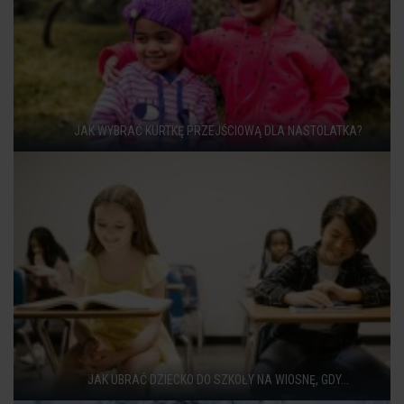
JAK WYBRAĆ KURTKĘ PRZEJŚCIOWĄ DLA NASTOLATKA?
JAK UBRAĆ DZIECKO DO SZKOŁY NA WIOSNĘ, GDY...