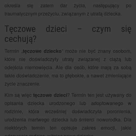
określa się zatem dar życia, następujący po
traumatycznym przeżyciu, związanym z utratą dziecka.
Tęczowe dzieci – czym się
cechują?
Termin „
tęczowe dziecko
” może nie być znany osobom,
które nie doświadczyły utraty związanej z ciążą lub
odejścia niemowlęcia. Ale dla osób, które mają za sobą
takie doświadczenie, ma to głębokie, a nawet zmieniające
życie znaczenie.
Kim są więc
tęczowe dzieci
? Termin ten jest używany do
opisania dziecka urodzonego lub adoptowanego w
rodzinie, która wcześniej doświadczyła poronienia,
urodzenia martwego dziecka lub śmierci noworodka. Dla
niektórych termin ten opisuje zakres emocji, jakie
odczuwają rodzice, witając nowe dziecko.