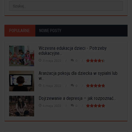
POPULARNE
NOWE POSTY
Wczesna edukacja dzieci - Potrzeby
edukacyjne...
3 maja 2022
0
Aranżacja pokoju dla dziecka w sypialni lub
w...
5 maja 2022
0
Dojrzewanie a depresja – jak rozpoznać...
6 maja 2022
0