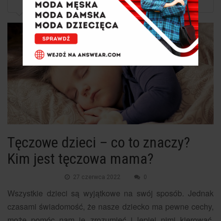
Tęczowe dzieci – co to znaczy? Kim jest...
Tęczowe dzieci – co to znaczy?
Kim jest tęczowa mama?
27 czerwca 2022
0
Wszystkie dzieci są wyjątkowe na swój sposób. Jednak
czasami świadomość, że nasze dziecko ma pewne cechy,
może pomóc nam je zrozumieć i lepiej nimi kierować.