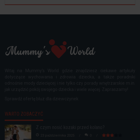
Witaj na Mummy's World gdzie znajdziesz ciekawe artykuły
dotyczące wychowania i zdrowia dziecka, a także poradniki
odnośnie mody dziecięcej i nie tylko czy porady wnętrzarskie m.in.
jak urządzić pokój swojego dziecka i wiele więcej. Zapraszamy!
Sprawdź ofertę
bluz dla dziewczynek
WARTO ZOBACZYĆ
Z czym nosić kozaki przed kolano?
23 października 2025
0