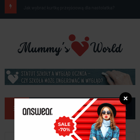
Jak ubrać dziecko do szkoły na wiosnę, gdy...
❌
Manu
Strona główna
Dziecko