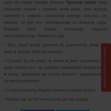
stała się matką nowego dziecka.
Tęczowa mama
może
odczuwać smutek z powodu utraty ciąży, mieć wyrzuty
sumienia z powodu narodzenia nowego dziecka, czy
uważać, że jest ono rekompensatą za utraconą ciąże.
Niekiedy takie kobiety potrzebują wsparcia
psychologicznego. Zwłaszcza gdy:
• Twój umysł wciąż powraca do poprzedniej straty (lub
Napisz do naszej redakcji!
strat) w sposób, który cię niepokoi.
• Czujesz, że nie jesteś w stanie w pełni uczestniczyć w
życiu codziennym, na przykład prawidłowo funkcjonować
w pracy, opiekować się innymi dziećmi i współpracować
ze swoim partnerem.
• Czujesz potrzebę długiej rozmowy o swojej stracie.
• Wydaje się, że nikt nie rozumie, jak się czujesz.