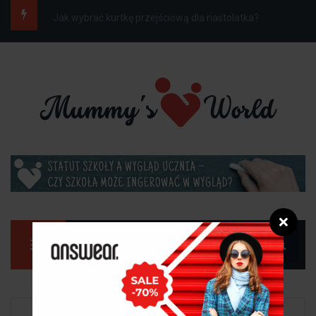
Jak ubrać dziecko do szkoły na wiosnę, gdy...
❌
Manu
Strona główna
Dom
Pokój dziecka z garderobą