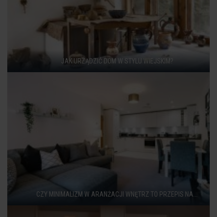
JAK URZĄDZIĆ DOM W STYLU WIEJSKIM?
CZY MINIMALIZM W ARANŻACJI WNĘTRZ TO PRZEPIS NA...