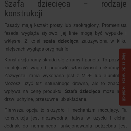
Szafa dziecięca – rodzaje
konstrukcji
Fasady mają kształt prosty lub zaokrąglony. Promienista
fasada wygląda stylowo, jej linie mogą być wypukłe i
wklęsłe. Z kolei
szafa dziecięca
zakrzywiona w kilku
miejscach wygląda oryginalnie.
Napisz do naszej redakcji!
Konstrukcja ramy składa się z ramy i panelu. To pozwala
zmniejszyć wagę i poprawić właściwości dekoracyjne.
Zazwyczaj rama wykonana jest z MDF lub aluminium.
Możesz użyć też naturalnego drewna, ale to znacznie
wpływa na cenę produktu.
Szafa dziecięca
może mieć
drzwi uchylne, przesuwne lub składane.
Pierwsza opcja to skrzydło i mechanizm mocujący. Ta
konstrukcja jest niezawodna, łatwa w użyciu i cicha.
Jednak do normalnego funkcjonowania potrzebna jest