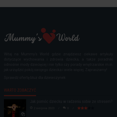
Witaj na Mummy's World gdzie znajdziesz ciekawe artykuły
dotyczące wychowania i zdrowia dziecka, a także poradniki
odnośnie mody dziecięcej i nie tylko czy porady wnętrzarskie m.in.
jak urządzić pokój swojego dziecka i wiele więcej. Zapraszamy!
Sprawdź ofertę
bluz dla dziewczynek
WARTO ZOBACZYĆ
Jak pomóc dziecku w radzeniu sobie ze stresem?
2 sierpnia 2023
0