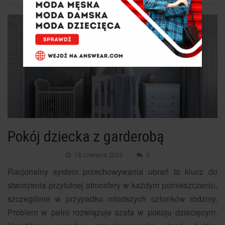
Pokój dziecka z garderobą
18 czerwca 2022
0
Racjonalny system przechowywania ubrań to klucz do
stworzenia przytulnej atmosfery w każdym pomieszczeniu,
szczególnie w przypadku młodszych członków rodziny.
Problem w pełni rozwiązuje szafa w pokoju dziecięcym.