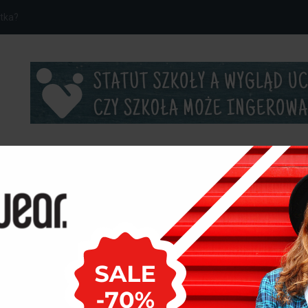
...
ROZRYWKA
ci – Stymulowanie...