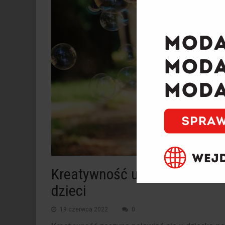
Kreatywność u dzieci – Stym
dzieci
19 czerwca 2022
0