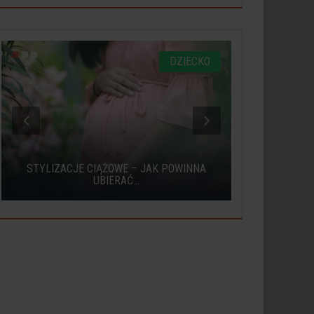
DZIECKO
STYLIZACJE CIĄŻOWE – JAK POWINNA
ETAPY R
UBIERAĆ...
WSP