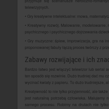
przyjmuje się scenariusze heroiczno-romant
telewizyjnych.
• Gry kreatywne intelektualne: mowa, matematyczn
• Kreatywny rozwój. Malowanie, modelowanie, 
psychicznego i psychicznego dojrzewania dziec
• Gry muzyczne: śpiew, improwizacja, gra na i
proponowanej fabuły łączą proces twórczy z prz
Zabawy rozwijające i ich zna
Bardzo łatwo jest włączyć telewizor lub serial 
ten sposób się rozwinie. Dużo trudniej dać mu cz
wycinać kwiaty z papieru. To dużo trudniejsze, al
Kreatywność to nie tylko przyjemność, ale także
jest naturalną potrzebą człowieka. Malujemy n
samego procesu. Robimy na drutach nie tylko 