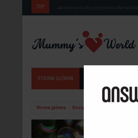
TOP
Jak ubrać dziecko do szkoły na wiosnę, gdy
STRONA GŁÓWNA
DOM
DZIECKO
Strona główna
Rozrywka
Kreatywność u dzie