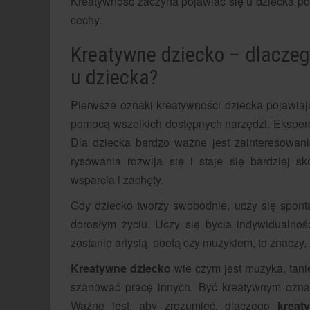
Kreatywność zaczyna pojawiać się u dziecka po p
cechy.
Kreatywne dziecko – dlaczeg
u dziecka?
Pierwsze oznaki kreatywności dziecka pojawiają
pomocą wszelkich dostępnych narzędzi. Eksper
Dla dziecka bardzo ważne jest zainteresowani
rysowania rozwija się i staje się bardziej s
wsparcia i zachęty.
Gdy dziecko tworzy swobodnie, uczy się sponta
dorosłym życiu. Uczy się bycia indywidualnoś
zostanie artystą, poetą czy muzykiem, to znaczy,
Kreatywne dziecko
wie czym jest muzyka, tanie
szanować pracę innych. Być kreatywnym oznac
Ważne jest, aby zrozumieć, dlaczego
kreat