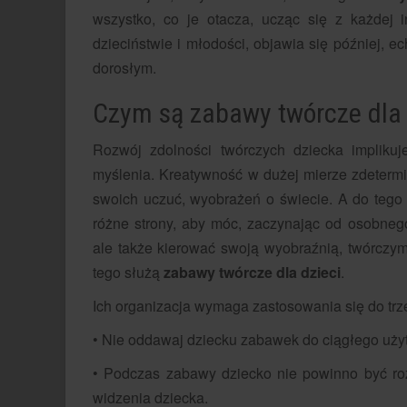
wszystko, co je otacza, ucząc się z każdej 
dzieciństwie i młodości, objawia się później, 
dorosłym.
Czym są zabawy twórcze dla 
Rozwój zdolności twórczych dziecka implikuj
myślenia. Kreatywność w dużej mierze zdeterm
swoich uczuć, wyobrażeń o świecie. A do tego
różne strony, aby móc, zaczynając od osobnego
ale także kierować swoją wyobraźnią, twórczy
tego służą
zabawy twórcze dla dzieci
.
Ich organizacja wymaga zastosowania się do trz
• Nie oddawaj dziecku zabawek do ciągłego użytk
• Podczas zabawy dziecko nie powinno być ro
widzenia dziecka.