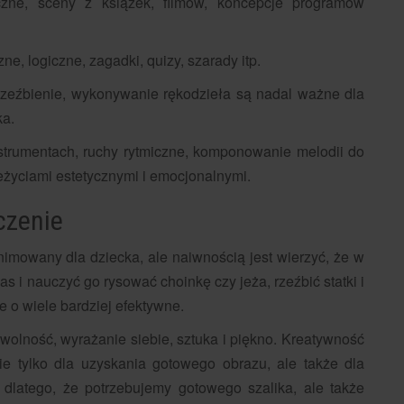
yczne, sceny z książek, filmów, koncepcje programów
e, logiczne, zagadki, quizy, szarady itp.
rzeźbienie, wykonywanie rękodzieła są nadal ważne dla
ka.
nstrumentach, ruchy rytmiczne, komponowanie melodii do
eżyciami estetycznymi i emocjonalnymi.
czenie
animowany dla dziecka, ale naiwnością jest wierzyć, że w
as i nauczyć go rysować choinkę czy jeża, rzeźbić statki i
e o wiele bardziej efektywne.
 wolność, wyrażanie siebie, sztuka i piękno. Kreatywność
ie tylko dla uzyskania gotowego obrazu, ale także dla
dlatego, że potrzebujemy gotowego szalika, ale także