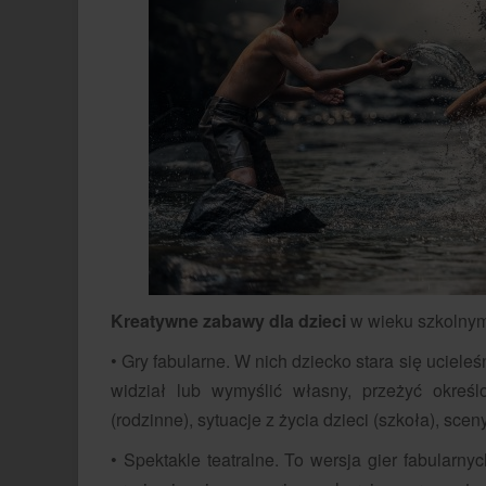
Kreatywne zabawy dla dzieci
w wieku szkolnym 
• Gry fabularne. W nich dziecko stara się uciele
widział lub wymyślić własny, przeżyć okreś
(rodzinne), sytuacje z życia dzieci (szkoła), scen
• Spektakle teatralne. To wersja gier fabularny