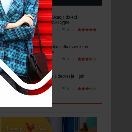
Wczesna edukacja dzieci -
Potrzeby edukacyjne...
3 maja 2022
0
Aranżacja pokoju dla dziecka w
sypialni lub w...
5 maja 2022
0
Dojrzewanie a depresja – jak
rozpoznać...
6 maja 2022
0