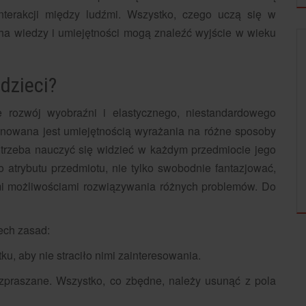
interakcji między ludźmi. Wszystko, czego uczą się w
echa wiedzy i umiejętności mogą znaleźć wyjście w wieku
DZIECKO
dzieci?
e rozwój wyobraźni i elastycznego, niestandardowego
inowana jest umiejętnością wyrażania na różne sposoby
 trzeba nauczyć się widzieć w każdym przedmiocie jego
BAJKI DO CZYTANIA DLA DZIECI –
 atrybutu przedmiotu, nie tylko swobodnie fantazjować,
DLACZEGO WARTO...
mi możliwościami rozwiązywania różnych problemów. Do
ech zasad:
u, aby nie straciło nimi zainteresowania.
zpraszane. Wszystko, co zbędne, należy usunąć z pola