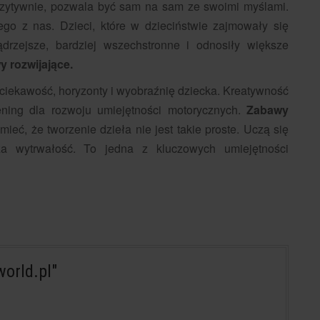
pozytywnie, pozwala być sam na sam ze swoimi myślami.
go z nas. Dzieci, które w dzieciństwie zajmowały się
ądrzejsze, bardziej wszechstronne i odnosiły większe
y rozwijające.
 ciekawość, horyzonty i wyobraźnię dziecka. Kreatywność
ening dla rozwoju umiejętności motorycznych.
Zabawy
ieć, że tworzenie dzieła nie jest takie proste. Uczą się
a wytrwałość. To jedna z kluczowych umiejętności
orld.pl"