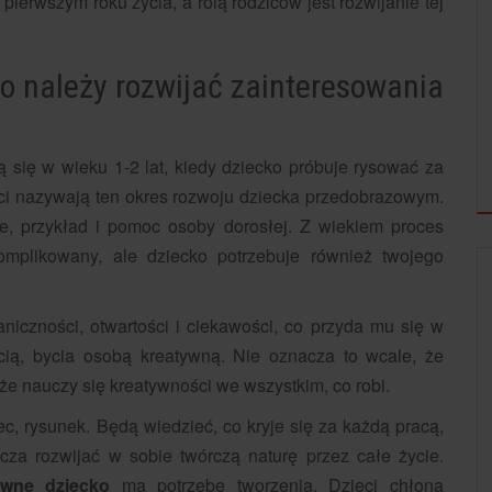
ierwszym roku życia, a rolą rodziców jest rozwijanie tej
o należy rozwijać zainteresowania
 się w wieku 1-2 lat, kiedy dziecko próbuje rysować za
ci nazywają ten okres rozwoju dziecka przedobrazowym.
e, przykład i pomoc osoby dorosłej. Z wiekiem proces
komplikowany, ale dziecko potrzebuje również twojego
niczności, otwartości i ciekawości, co przyda mu się w
cią, bycia osobą kreatywną. Nie oznacza to wcale, że
 że nauczy się kreatywności we wszystkim, co robi.
c, rysunek. Będą wiedzieć, co kryje się za każdą pracą,
za rozwijać w sobie twórczą naturę przez całe życie.
ywne dziecko
ma potrzebę tworzenia. Dzieci chłoną