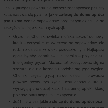
Jeśli z jakiegoś powodu nie możesz zaadaptować pas czy
kota, nasuwa się pytanie,
jakie zwierzę do domu oprócz
psa i kota
będzie odpowiednie przy małym dziecku? Na
szczęście istnieje kilka innych opcji:
Gryzonie. Chomik, świnka morska, szczur domowy,
królik - wszystkie te zwierzęta są odpowiednie dla
rodzin z dziećmi w wieku przedszkolnym. Najlepszą
opcją byłaby jednak świnka morska – przyjacielski,
inteligentny gryzoń. Możesz też zdecydować się na
szczura, ale nie każdemu podoba się jego wygląd.
Chomiki często gryzą nawet dzieci i prowadzą
głównie nocny tryb życia. Jeśli chodzi o króliki,
wymagają one dużej klatki i starannej opieki, której
przedszkolaki mogą im nie zapewnić.
Jeśli nie wiesz
jakie zwierzę do domu oprócz psa i
kota
będzie właściwe, to najprostszym rozwiązaniem