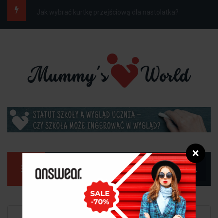
Jak ubrać dziecko do szkoły na wiosnę, gdy...
❌
Manu
Strona główna
Dziecko