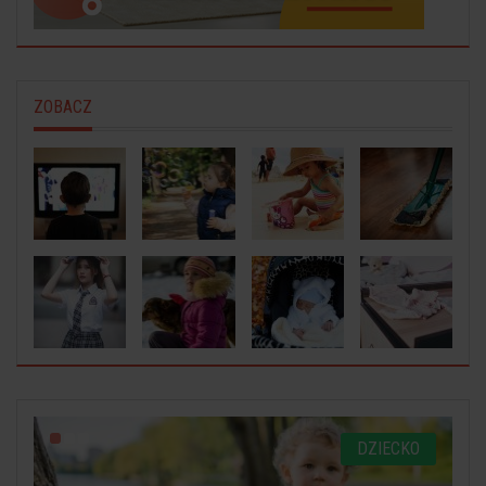
ZOBACZ
O
DZIECKO