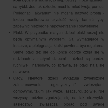
są rybki. Jednak dziecko musi tu mieć twoją pomoc.
Pielęgnacji akwarium nie można nazwać prostą -
trzeba monitorować czystość wody, karmić ryby,
zapewnić niezbędne napowietrzanie i oświetlenie.
Ptaki. W przypadku małych dzieci ptaki raczej nie
będą optymalnym wyborem. Są wymagające w
tresurze, a pielęgnacja klatki powinna być regularna.
Same ptaki też nie do końca dobrze czują się w
rodzinach z małymi dziećmi – dzieci są bardzo
ruchliwe i hałaśliwe, co sprawia, że ptaki stają się
nerwowe.
Gady. Niektóre dzieci wykazują zwiększone
zainteresowanie „egzotycznymi” zwierzętami
domowymi, takimi jak węże, jaszczurki, żółwie. Nie
wszyscy rodzice zgadzają się na tak niezwykłe
sąsiedztwo, zwłaszcza biorąc pod uwagę