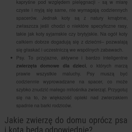
kapryśne pod względem pielęgnacji - są w miarę
czyste i myją się same, nie wymagają codziennych
spacerów. Jednak koty są z natury krnąbrne,
zwłaszcza jeśli chodzi o niektóre specyficzne rasy,
takie jak koty syjamskie czy brytyjskie. Na ogół koty
całkiem dobrze dogadują się z dziećmi– pozwalają
się głaskać i uczestniczą we wspólnych zabawach.
Psy. To przyjazne, aktywne i bardzo inteligentne
zwierzęta domowe dla dzieci
, o których marzą
prawie wszystkie maluchy. Psy muszą być
codziennie wyprowadzane na spacer, co może
szybko znudzić małego miłośnika zwierząt. Przygotuj
się na to, że większość opieki nad zwierzakiem
spadnie na barki rodziców.
Jakie zwierzę do domu oprócz psa
i kota będą odpowiednie?