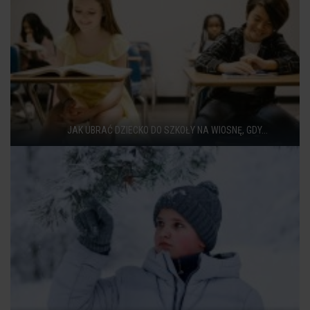
JAK UBRAĆ DZIECKO DO SZKOŁY NA WIOSNĘ, GDY...