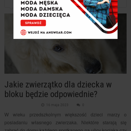
Jakie zwierzątko dla dziecka w bloku będzie...
Jakie zwierzątko dla dziecka w
bloku będzie odpowiednie?
16 maja 2023
0
W wieku przedszkolnym większość dzieci marzy o
posiadaniu własnego zwierzaka. Niektóre starają się
zabrać do domu każdego spotkanego na ulicy kociaka czy