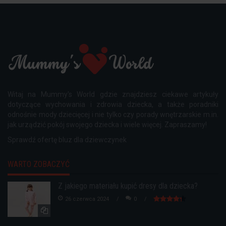
Witaj na Mummy's World gdzie znajdziesz ciekawe artykuły
dotyczące wychowania i zdrowia dziecka, a także poradniki
odnośnie mody dziecięcej i nie tylko czy porady wnętrzarskie m.in.
jak urządzić pokój swojego dziecka i wiele więcej. Zapraszamy!
Sprawdź ofertę
bluz dla dziewczynek
WARTO ZOBACZYĆ
Z jakiego materiału kupić dresy dla dziecka?
26 czerwca 2024
0