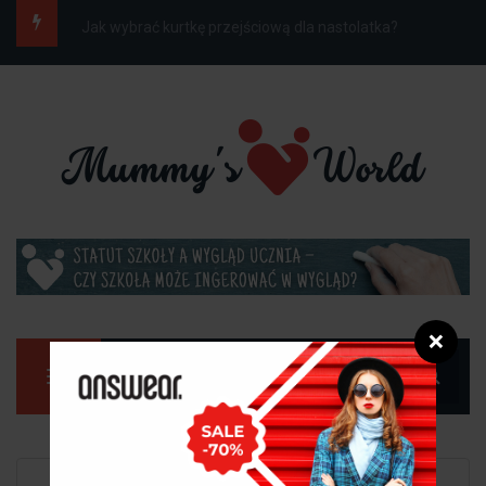
Jak ubrać dziecko do szkoły na wiosnę, gdy...
❌
Manu
Strona główna