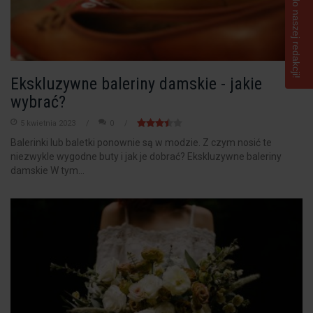
Napisz do naszej redakcji!
Ekskluzywne baleriny damskie - jakie
wybrać?
5 kwietnia 2023
0
Balerinki lub baletki ponownie są w modzie. Z czym nosić te
niezwykle wygodne buty i jak je dobrać? Ekskluzywne baleriny
damskie W tym...