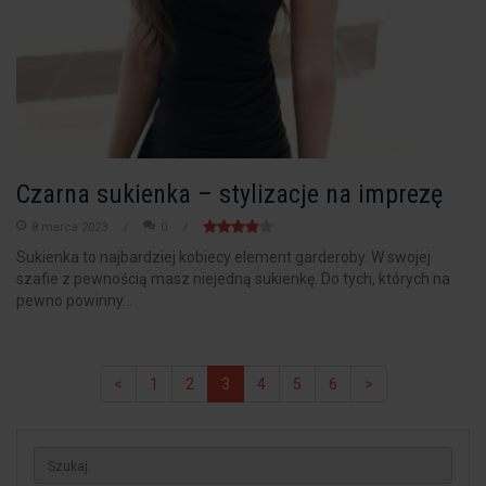
Czarna sukienka – stylizacje na imprezę
8 marca 2023
0
Sukienka to najbardziej kobiecy element garderoby. W swojej
szafie z pewnością masz niejedną sukienkę. Do tych, których na
pewno powinny...
<
1
2
3
4
5
6
>