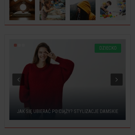
O
DZIECKO
JAK SIĘ UBIERAĆ PO CIĄŻY? STYLIZACJE DAMSKIE