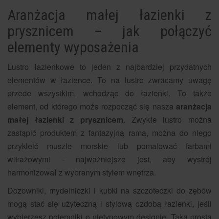
Aranżacja małej łazienki z
prysznicem – jak połączyć
elementy wyposażenia
Lustro łazienkowe to jeden z najbardziej przydatnych
elementów w łazience. To na lustro zwracamy uwagę
przede wszystkim, wchodząc do łazienki. To także
element, od którego może rozpocząć się nasza
aranżacja
małej łazienki z prysznicem
. Zwykłe lustro można
zastąpić produktem z fantazyjną ramą, można do niego
przykleić muszle morskie lub pomalować farbami
witrażowymi - najważniejsze jest, aby wystrój
harmonizował z wybranym stylem wnętrza.
Dozowniki, mydelniczki i kubki na szczoteczki do zębów
mogą stać się użyteczną i stylową ozdobą łazienki, jeśli
wybierzesz pojemniki o nietypowym designie. Taka prosta