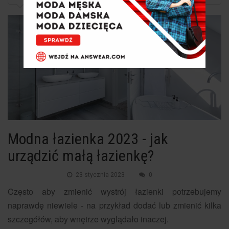
Modna łazienka 2023 - jak
urządzić małą łazienkę?
23 stycznia 2023
0
Często aby zmienić wystrój łazienki potrzebujemy
naprawdę niewiele - na przykład dodać lub zmienić kilka
szczegółów, aby wnętrze wyglądało inaczej.