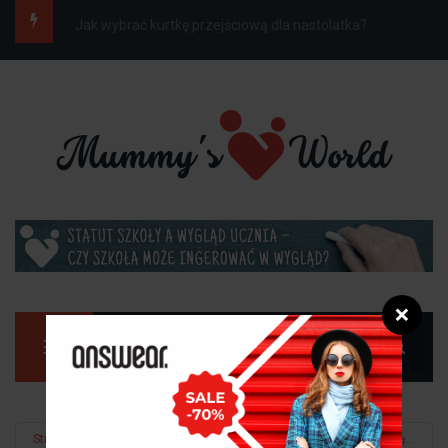
Jak ubrać dziecko do szkoły na wiosnę, gdy...
❌
Manu
Strona główna
Dom
Modna łazienka 2023 - jak urządzić małą...