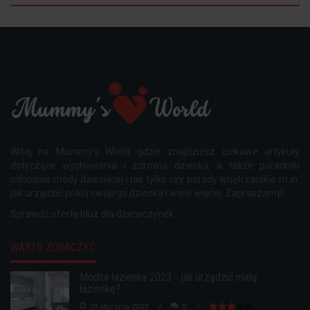
Witaj na Mummy's World gdzie znajdziesz ciekawe artykuły
dotyczące wychowania i zdrowia dziecka, a także poradniki
odnośnie mody dziecięcej i nie tylko czy porady wnętrzarskie m.in.
jak urządzić pokój swojego dziecka i wiele więcej. Zapraszamy!
Sprawdź ofertę
bluz dla dziewczynek
WARTO ZOBACZYĆ
Modna łazienka 2023 - jak urządzić małą
łazienkę?
23 stycznia 2023
0