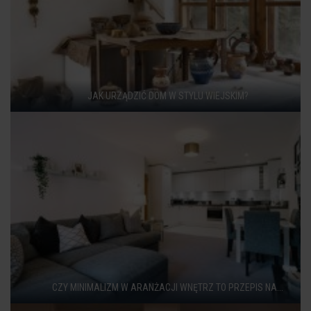
JAK URZĄDZIĆ DOM W STYLU WIEJSKIM?
CZY MINIMALIZM W ARANŻACJI WNĘTRZ TO PRZEPIS NA...