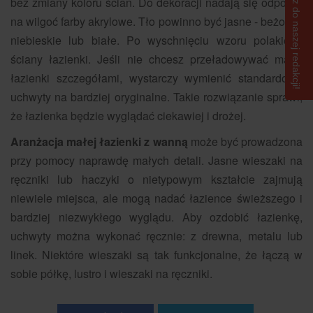
Napisz do naszej redakcji!
bez zmiany koloru ścian. Do dekoracji nadają się odporne
na wilgoć farby akrylowe. Tło powinno być jasne - beżowe,
niebieskie lub białe. Po wyschnięciu wzoru polakieruj
ściany łazienki. Jeśli nie chcesz przeładowywać małej
łazienki szczegółami, wystarczy wymienić standardowe
uchwyty na bardziej oryginalne. Takie rozwiązanie sprawi,
że łazienka będzie wyglądać ciekawiej i drożej.
Aranżacja małej łazienki z wanną
może być prowadzona
przy pomocy naprawdę małych detali. Jasne wieszaki na
ręczniki lub haczyki o nietypowym kształcie zajmują
niewiele miejsca, ale mogą nadać łazience świeższego i
bardziej niezwykłego wyglądu. Aby ozdobić łazienkę,
uchwyty można wykonać ręcznie: z drewna, metalu lub
linek. Niektóre wieszaki są tak funkcjonalne, że łączą w
sobie półkę, lustro i wieszaki na ręczniki.