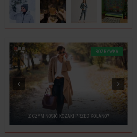
A
ROZRYWKA
Z CZYM NOSIĆ KOZAKI PRZED KOLANO?