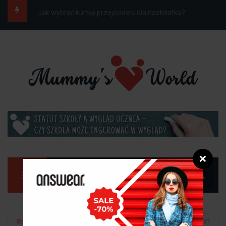
Jak ubrać dziecko do szkoły na wiosnę, gdy...
❌
Manu
Strona główna
Dziecko
Jakie buty zimowe dla chłopca wybrać?