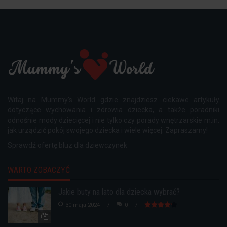
Witaj na Mummy's World gdzie znajdziesz ciekawe artykuły
dotyczące wychowania i zdrowia dziecka, a także poradniki
odnośnie mody dziecięcej i nie tylko czy porady wnętrzarskie m.in.
jak urządzić pokój swojego dziecka i wiele więcej. Zapraszamy!
Sprawdź ofertę
bluz dla dziewczynek
WARTO ZOBACZYĆ
Jakie buty na lato dla dziecka wybrać?
30 maja 2024
0