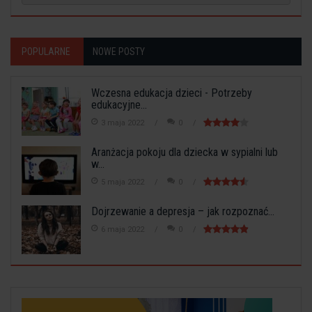
POPULARNE
NOWE POSTY
Wczesna edukacja dzieci - Potrzeby
edukacyjne...
3 maja 2022
0
Aranżacja pokoju dla dziecka w sypialni lub
w...
5 maja 2022
0
Dojrzewanie a depresja – jak rozpoznać...
6 maja 2022
0