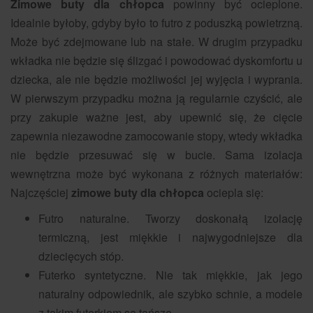
Zimowe buty dla chłopca
powinny być ocieplone.
Idealnie byłoby, gdyby było to futro z poduszką powietrzną.
Może być zdejmowane lub na stałe. W drugim przypadku
wkładka nie będzie się ślizgać i powodować dyskomfortu u
dziecka, ale nie będzie możliwości jej wyjęcia i wyprania.
W pierwszym przypadku można ją regularnie czyścić, ale
przy zakupie ważne jest, aby upewnić się, że cięcie
zapewnia niezawodne zamocowanie stopy, wtedy wkładka
nie będzie przesuwać się w bucie. Sama izolacja
wewnętrzna może być wykonana z różnych materiałów:
Najczęściej
zimowe buty dla chłopca
ociepla się:
Futro naturalne. Tworzy doskonałą izolację
termiczną, jest miękkie i najwygodniejsze dla
dziecięcych stóp.
Futerko syntetyczne. Nie tak miękkie, jak jego
naturalny odpowiednik, ale szybko schnie, a modele
z takim futerkiem są tańsze.