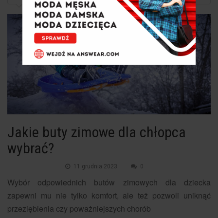
Jakie buty zimowe dla chłopca
wybrać?
11 grudnia 2023
0
Wybór odpowiednich butów zimowych dla dziecka
zapewni mu nie tylko komfort, ale też pozwoli uniknąć
przeziębienia czy poważniejszych chorób