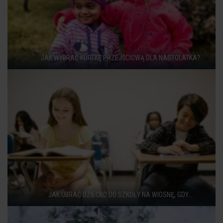
JAK WYBRAĆ KURTKĘ PRZEJŚCIOWĄ DLA NASTOLATKA?
JAK UBRAĆ DZIECKO DO SZKOŁY NA WIOSNĘ, GDY...