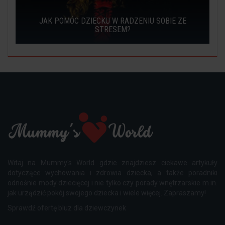
?
JAK POMÓC DZIECKU W RADZENIU SOBIE ZE
STRESEM?
Witaj na Mummy's World gdzie znajdziesz ciekawe artykuły
dotyczące wychowania i zdrowia dziecka, a także poradniki
odnośnie mody dziecięcej i nie tylko czy porady wnętrzarskie m.in.
jak urządzić pokój swojego dziecka i wiele więcej. Zapraszamy!
Sprawdź ofertę
bluz dla dziewczynek