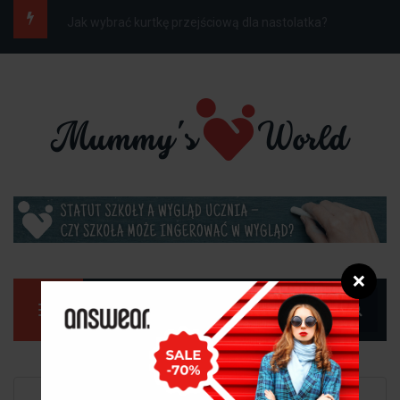
Jak ubrać dziecko do szkoły na wiosnę, gdy...
❌
Manu
Strona główna
Dziecko