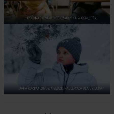
JAK UBRAĆ DZIECKO DO SZKOŁY NA WIOSNĘ, GDY...
JAKA KURTKA ZIMOWA BĘDZIE NAJLEPSZA DLA DZIECKA?