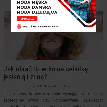
Jak ubrać dziecko na cebulkę jesienią i zimą?
Jak ubrać dziecko na cebulkę
jesienią i zimą?
8 grudnia 2025
0
Jesień i zima to pory roku, które wymagają od rodziców
szczególnej uwagi przy kompletowaniu dziecięcych
stylizacji. Zmienna pogoda, wiatr, wilgoć i niskie