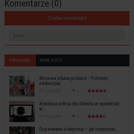
Komentarze (0)
Zostaw komentarz
POPULARNE
NOWE POSTY
Wczesna edukacja dzieci - Potrzeby
edukacyjne...
3 maja 2022
0
Aranżacja pokoju dla dziecka w sypialni lub
w...
5 maja 2022
0
Dojrzewanie a depresja – jak rozpoznać...