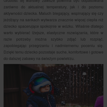
Grubość tej warstwy zawsze powinna być dopasowana
zarówno do aktualnej temperatury, jak i do poziomu
aktywności dziecka. Maluch biegający, wspinający się czy
jeżdżący na sankach wytwarza znacznie więcej ciepła niż
dziecko spacerujące spokojnie w wózku. Właśnie dlatego
warto wybierać lżejsze, elastyczne rozwiązania, które w
razie potrzeby można szybko zdjąć lub rozpiąć,
zapobiegając przegrzaniu i nadmiernemu poceniu się.
Dzięki temu dziecko pozostaje suche, komfortowe i gotowe
do dalszej zabawy na świeżym powietrzu.