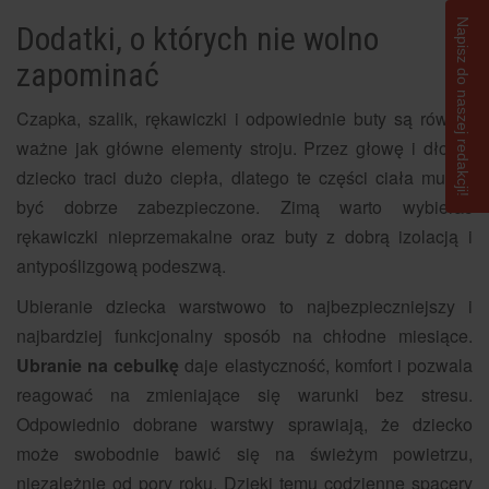
Napisz do naszej redakcji!
Dodatki, o których nie wolno
zapominać
Czapka, szalik, rękawiczki i odpowiednie buty są równie
ważne jak główne elementy stroju. Przez głowę i dłonie
dziecko traci dużo ciepła, dlatego te części ciała muszą
być dobrze zabezpieczone. Zimą warto wybierać
rękawiczki nieprzemakalne oraz buty z dobrą izolacją i
antypoślizgową podeszwą.
Ubieranie dziecka warstwowo to najbezpieczniejszy i
najbardziej funkcjonalny sposób na chłodne miesiące.
Ubranie na cebulkę
daje elastyczność, komfort i pozwala
reagować na zmieniające się warunki bez stresu.
Odpowiednio dobrane warstwy sprawiają, że dziecko
może swobodnie bawić się na świeżym powietrzu,
niezależnie od pory roku. Dzięki temu codzienne spacery