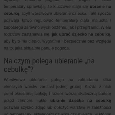
temperatury sprawiają, że kluczowe staje się
ubranie na
cebulkę
, czyli warstwowe ubieranie dziecka. Taki sposób
pozwala łatwo regulować temperaturę ciała malucha i
zapobiega zarówno wychłodzeniu, jak i przegrzaniu. Wielu
rodziców zastanawia się,
jak ubrać dziecko na cebulkę
,
aby było mu ciepło, wygodnie i bezpiecznie bez względu
na to, jaka aktualnie panuje pogoda.
Na czym polega ubieranie „na
cebulkę”?
Warstwowe ubieranie polega na zakładaniu kilku
cieńszych warstw zamiast jednej grubej. Każda z nich
pełni określoną funkcję i razem tworzą skuteczną barierę
przed zimnem. Takie
ubranie dziecka na cebulkę
pozwala szybko zdjąć lub dołożyć warstwę w zależności
od temperatury, aktywności dziecka czy miejsca, w którym